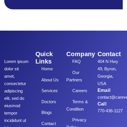
Quick
Company
Contact
Links
Lorem ipsum
FAQ
404 N Hwy
dolor sit
Home
49, Byron,
Our
amet,
Georgia,
About Us
Partners
consectetur
USA
Email
Services
Careers
adipiscing
contact@carev
elit, sed do
Doctors
Terms &
Call
eiusmod
Condition
770-436-1127
Blogs
tempor
Privacy
incididunt ut
Contact