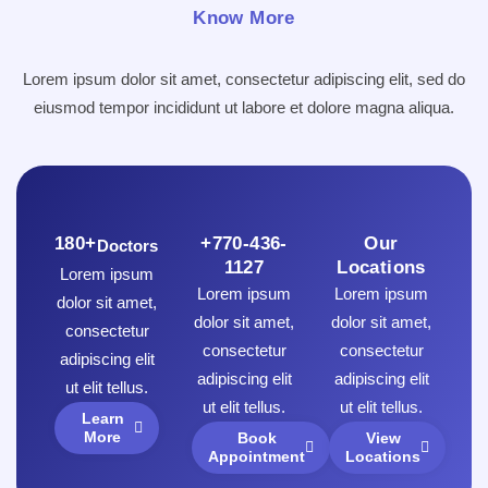
Know More
Lorem ipsum dolor sit amet, consectetur adipiscing elit, sed do
eiusmod tempor incididunt ut labore et dolore magna aliqua.
180+
+770-436-
Our
Doctors
1127
Locations
Lorem ipsum
Lorem ipsum
Lorem ipsum
dolor sit amet,
dolor sit amet,
dolor sit amet,
consectetur
consectetur
consectetur
adipiscing elit
adipiscing elit
adipiscing elit
ut elit tellus.
ut elit tellus.
ut elit tellus.
Learn
More
Book
View
Appointment
Locations